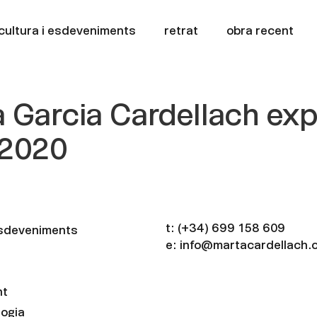
cultura i esdeveniments
retrat
obra recent
a Garcia Cardellach exp
 2020
t:
(+34) 699 158 609
esdeveniments
e:
info@martacardellach.
nt
ogia