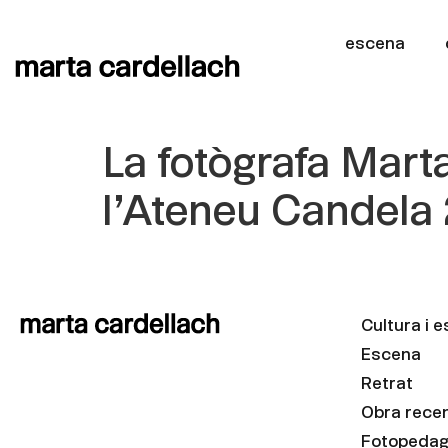
escena
La fotògrafa Mart
l’Ateneu Candela
Cultura i 
Escena
Retrat
Obra rece
Fotopedag