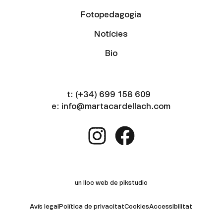
Fotopedagogia
Notícies
Bio
t:
(+34) 699 158 609
e:
info@martacardellach.com
un lloc web de pikstudio
Avís legal
Política de privacitat
Cookies
Accessibilitat