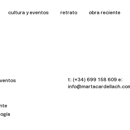
cultura y eventos
retrato
obra reciente
t:
(+34) 699 158 609
e:
eventos
info@martacardellach.co
nte
ogía