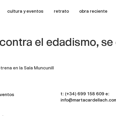
cultura y eventos
retrato
obra reciente
 contra el edadismo, se 
strena en la Sala Muncunill
t:
(+34) 699 158 609
e:
eventos
info@martacardellach.co